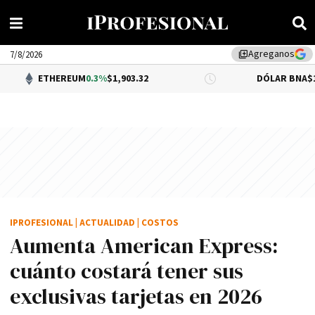
Agreganos
library_add
7/8/2026
THEREUM
0.3%
$1,903.32
DÓLAR BNA
$1,520.00
IPROFESIONAL
|
ACTUALIDAD
|
COSTOS
Aumenta American Express:
cuánto costará tener sus
exclusivas tarjetas en 2026