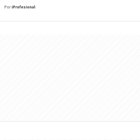
Por
iProfesional