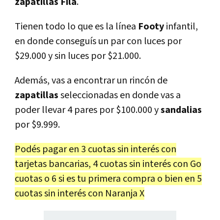
zapatillas Fila
.
Tienen todo lo que es la línea
Footy
infantil,
en donde conseguís un par con luces por
$29.000 y sin luces por $21.000.
Además, vas a encontrar un rincón de
zapatillas
seleccionadas en donde vas a
poder llevar 4 pares por $100.000 y
sandalias
por $9.999.
Podés pagar en 3 cuotas sin interés con
tarjetas bancarias, 4 cuotas sin interés con Go
cuotas o 6 si es tu primera compra o bien en 5
cuotas sin interés con Naranja X