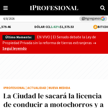
Agreganos
library_add
6/8/2026
DÓLAR CCL
1.02%
$1,575.53
BITCOIN
-0.08%
$64,
EN VIVO | El Senado debate la Ley de
Último Momento:
Gobierno
Propiedad Privada sin la reforma de tierras extranjeras
→
Seguí leyendo
IPROFESIONAL
|
ACTUALIDAD
|
NUEVA MEDIDA
La Ciudad le sacará la licencia
de conducir a motochorros y a