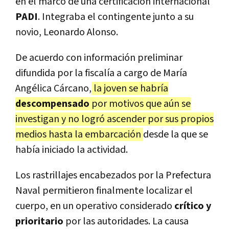
en el marco de una certificación internacional
PADI
. Integraba el contingente junto a su
novio, Leonardo Alonso.
De acuerdo con información preliminar
difundida por la fiscalía a cargo de
María
Angélica Cárcano
,
la joven se habría
descompensado
por motivos que aún se
investigan y no logró ascender por sus propios
medios hasta la embarcación
desde la que se
había iniciado la actividad.
Los rastrillajes encabezados por la Prefectura
Naval permitieron finalmente localizar el
cuerpo, en un operativo considerado
crítico y
prioritario
por las autoridades. La causa