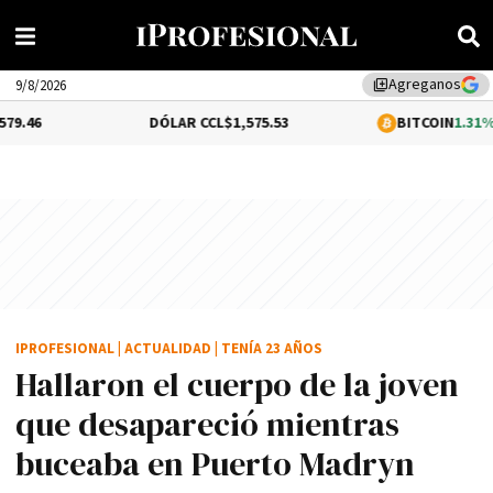
Agreganos
library_add
9/8/2026
DÓLAR CCL
$1,575.53
BITCOIN
1.31%
$65,123.35
IPROFESIONAL
|
ACTUALIDAD
|
TENÍA 23 AÑOS
Hallaron el cuerpo de la joven
que desapareció mientras
buceaba en Puerto Madryn