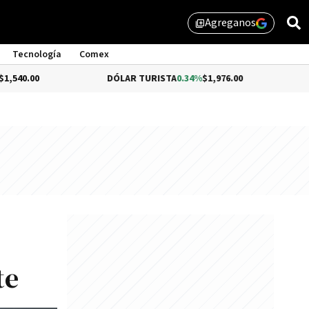
Agreganos
library_add
Tecnología
Comex
0
DÓLAR TURISTA
0.34%
$1,976.00
DÓLAR 
te