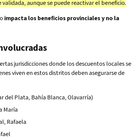
validada, aunque se puede reactivar el beneficio.
lo
impacta los beneficios provinciales y no la
involucradas
iertas jurisdicciones donde los descuentos locales se
ienes viven en estos distritos deben asegurarse de
r del Plata, Bahía Blanca, Olavarría)
la María
al, Rafaela
fael