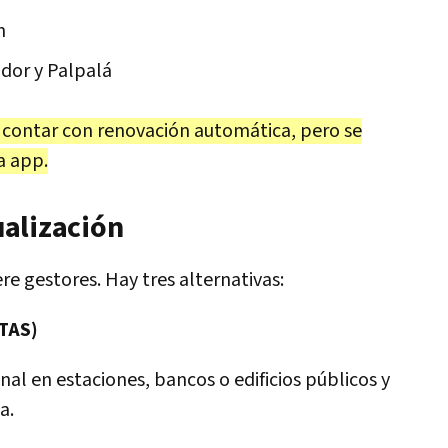
n
dor y Palpalá
 contar con renovación automática, pero se
a app.
alización
re gestores. Hay tres alternativas:
(TAS)
inal en estaciones, bancos o edificios públicos y
a.