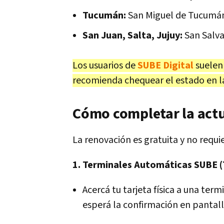
Tucumán:
San Miguel de Tucumá
San Juan, Salta, Jujuy:
San Salva
Los usuarios de
SUBE Digital
suelen
recomienda chequear el estado en l
Cómo completar la actu
La renovación es gratuita y no requie
1. Terminales Automáticas SUBE 
Acercá tu tarjeta física a una term
esperá la confirmación en pantall