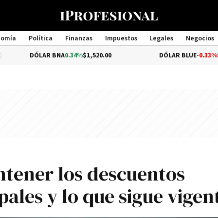
nomía
Política
Finanzas
Impuestos
Legales
Negocios
Management
DÓLAR BNA
0.34%
$1,520.00
DÓLAR BLUE
-0.33%
$1,540.0
tener los descuentos
pales y lo que sigue vigen