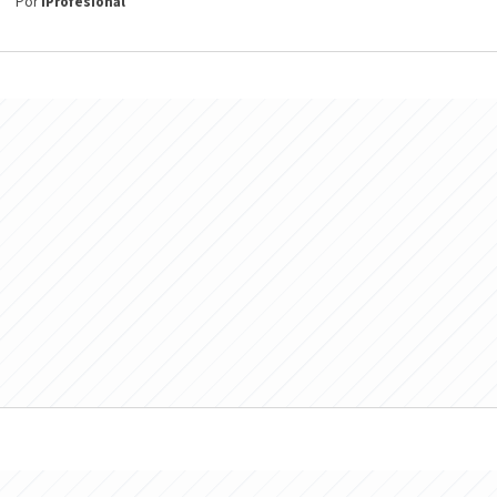
Por
iProfesional