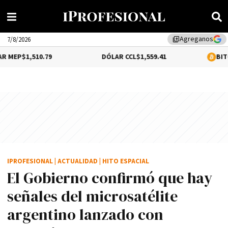
Agreganos
library_add
7/8/2026
0.79
DÓLAR CCL
$1,559.41
BITCOIN
0.18%
$6
IPROFESIONAL
|
ACTUALIDAD
|
HITO ESPACIAL
El Gobierno confirmó que hay
señales del microsatélite
argentino lanzado con