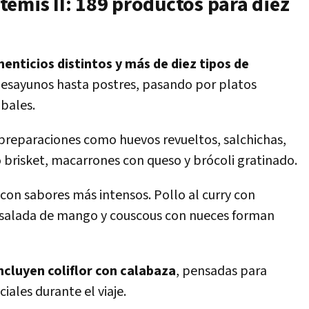
emis II: 189 productos para diez
enticios distintos y más de diez tipos de
desayunos hasta postres, pasando por platos
obales.
n preparaciones como huevos revueltos, salchichas,
o brisket, macarrones con queso y brócoli gratinado.
con sabores más intensos. Pollo al curry con
nsalada de mango y couscous con nueces forman
cluyen coliflor con calabaza
, pensadas para
iales durante el viaje.