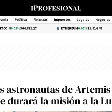
nomía
Política
Finanzas
Impuestos
Legales
Negocios
Management
9%
$64,831.27
ETHEREUM
0.05%
$1,914.45
s astronautas de Artemis 
ue durará la misión a la L