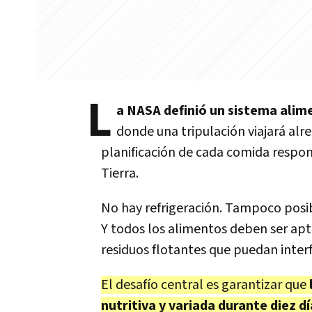
L
a NASA definió un sistema alime
donde una tripulación viajará alr
planificación de cada comida respon
Tierra.
No hay refrigeración. Tampoco posib
Y todos los alimentos deben ser ap
residuos flotantes que puedan interf
El desafío central es garantizar que
nutritiva y variada durante diez dí