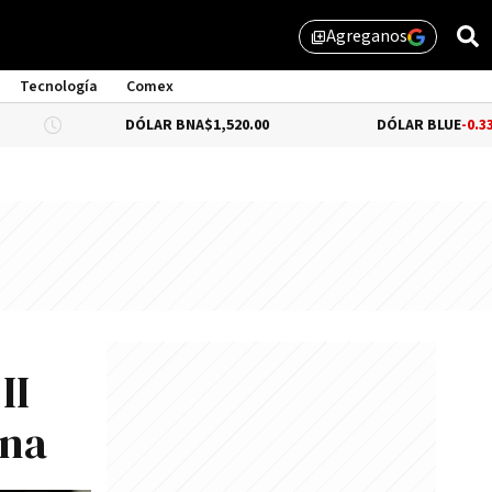
Agreganos
library_add
Tecnología
Comex
DÓLAR BNA
$1,520.00
DÓLAR BLUE
-0.33%
$1,525.0
II
una