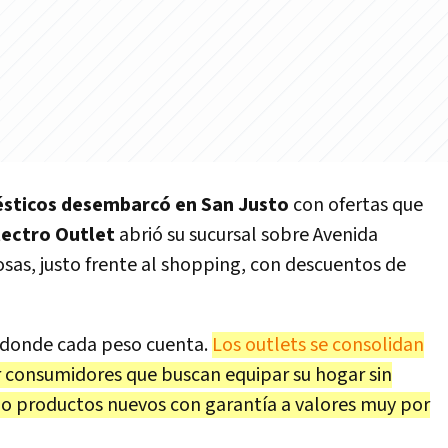
sticos desembarcó en San Justo
con ofertas que
lectro Outlet
abrió su sucursal sobre Avenida
sas, justo frente al shopping, con descuentos de
 donde cada peso cuenta.
Los outlets se consolidan
 consumidores que buscan equipar su hogar sin
do productos nuevos con garantía a valores muy por