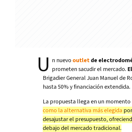
U
n nuevo
outlet
de electrodomé
prometen sacudir el mercado.
E
Brigadier General Juan Manuel de Ro
hasta 50% y financiación extendida.
La propuesta llega en un momento
como la alternativa más elegida
por
desajustar el presupuesto, ofrecien
debajo del mercado tradicional.