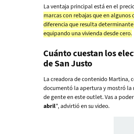
La ventaja principal está en el preci
marcas con rebajas que en algunos c
diferencia que resulta determinante
equipando una vivienda desde cero.
Cuánto cuestan los ele
de San Justo
La creadora de contenido Martina,
documentó la apertura y mostró la m
de gente en este outlet. Vas a pode
abril
", advirtió en su video.