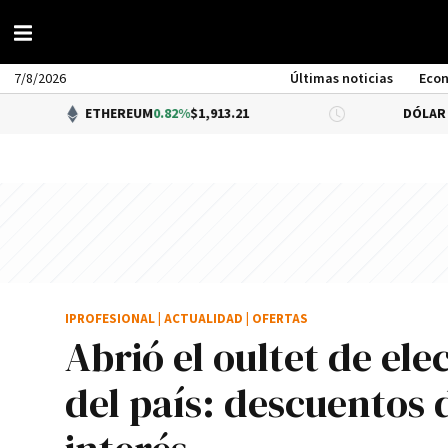
7/8/2026
Últimas noticias
Eco
ETHEREUM
0.82%
$1,913.21
DÓLAR BNA
0.34%
$
IPROFESIONAL
|
ACTUALIDAD
|
OFERTAS
Abrió el oultet de e
del país: descuentos 