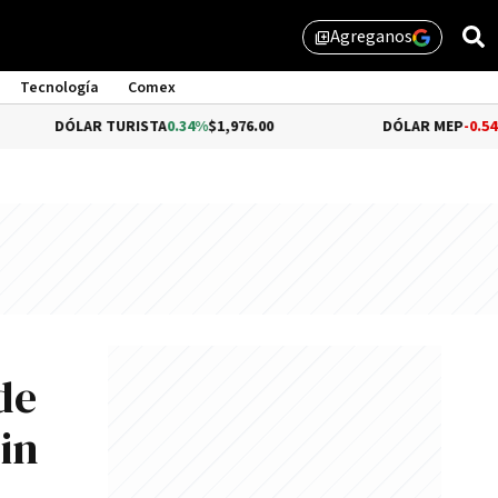
Agreganos
library_add
Tecnología
Comex
AR TURISTA
0.34%
$1,976.00
DÓLAR MEP
-0.54%
$1,510.79
de
in