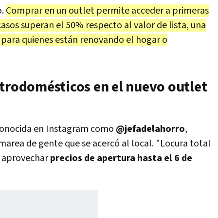
o.
Comprar en un outlet permite acceder a primeras
asos superan el 50% respecto al valor de lista, una
 para quienes están renovando el hogar o
ctrodomésticos en el nuevo outlet
 conocida en Instagram como
@jefadelahorro
,
area de gente que se acercó al local. "Locura total
r aprovechar
precios de apertura hasta el 6 de