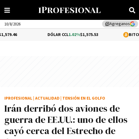
Agreganos
library_add
10/8/2026
DÓLAR CCL
1.02%
$1,575.53
BITCOIN
-0.53%
$6
IPROFESIONAL
|
ACTUALIDAD
|
TENSIÓN EN EL GOLFO
Irán derribó dos aviones de
guerra de EE.UU.: uno de ellos
cayó cerca del Estrecho de