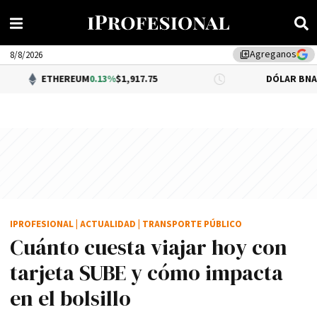
Agreganos
library_add
8/8/2026
HEREUM
0.13%
$1,917.75
DÓLAR BNA
$1,520.00
IPROFESIONAL
|
ACTUALIDAD
|
TRANSPORTE PÚBLICO
Cuánto cuesta viajar hoy con
tarjeta SUBE y cómo impacta
en el bolsillo