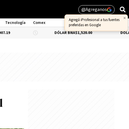
Agreganos
library_add
Tecnología
Comex
DÓLAR BNA
$1,520.00
DÓLAR BLUE
-0.
l