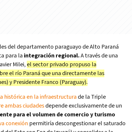
ales del departamento paraguayo de Alto Paraná
ta para la
integración regional.
A través de una
avier Milei,
el sector privado propuso la
bre el río Paraná que una directamente las
nes) y Presidente Franco (Paraguay).
 histórica en la infraestructura
de la Triple
tre ambas ciudades
depende exclusivamente de un
iente para el volumen de comercio y turismo
va conexión
permitiría descongestionar el saturado