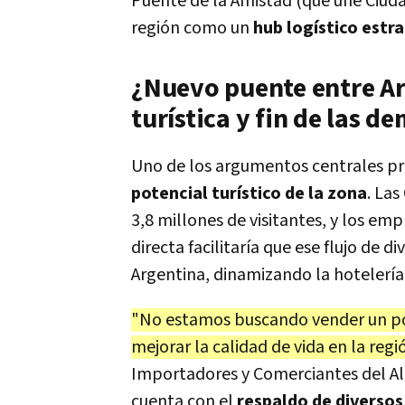
Puente de la Amistad (que une Ciudad
región como un
hub logístico estr
¿Nuevo puente entre Ar
turística y fin de las d
Uno de los argumentos centrales pre
potencial turístico de la zona
. La
3,8 millones de visitantes, y los em
directa facilitaría que ese flujo de 
Argentina, dinamizando la hotelería
"No estamos buscando vender un p
mejorar la calidad de vida en la regi
Importadores y Comerciantes del Alt
cuenta con el
respaldo de diversos