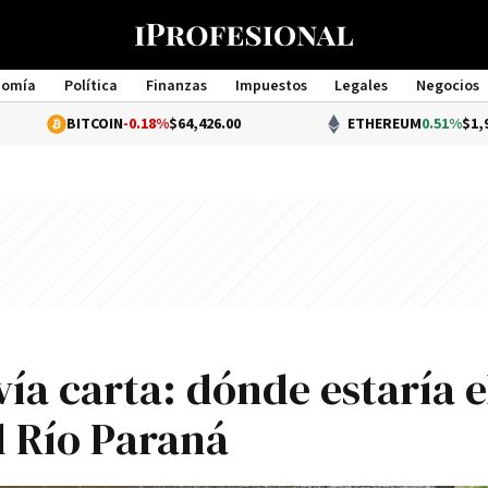
nomía
Política
Finanzas
Impuestos
Legales
Negocios
Management
ITCOIN
-0.18%
$64,426.00
ETHEREUM
0.51%
$1,907.19
 vía carta: dónde estaría e
l Río Paraná