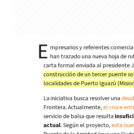
E
mpresarios y referentes comerci
han trazado una nueva hoja de ru
carta formal enviada al presidente J
construcción de un tercer puente so
localidades de Puerto Iguazú (Misio
La iniciativa busca resolver una
deuda
Frontera. Actualmente,
el cruce en
servicio de balsa que resulta
insufic
actual
. Según el proyecto,
esta nue