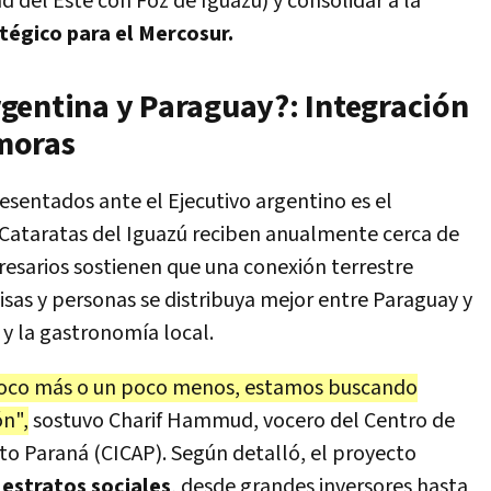
 del Este con Foz de Iguazú) y consolidar a la
atégico para el Mercosur.
gentina y Paraguay?: Integración
emoras
sentados ante el Ejecutivo argentino es el
s Cataratas del Iguazú reciben anualmente cerca de
presarios sostienen que una conexión terrestre
divisas y personas se distribuya mejor entre Paraguay y
 y la gastronomía local.
oco más o un poco menos, estamos buscando
ón",
sostuvo Charif Hammud, vocero del Centro de
o Paraná (CICAP). Según detalló, el proyecto
 estratos sociales
, desde grandes inversores hasta