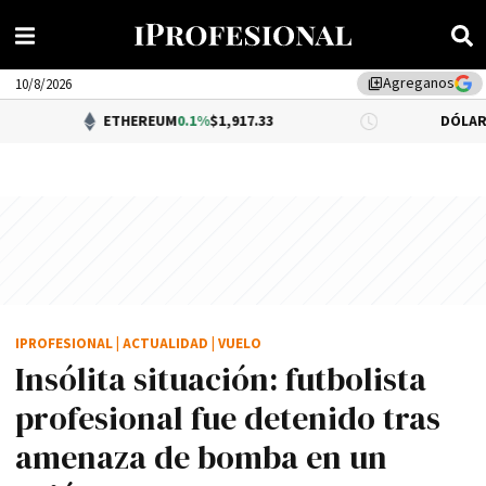
Agreganos
library_add
10/8/2026
ETHEREUM
0.1%
$1,917.33
DÓLAR BNA
$1,520.
IPROFESIONAL
|
ACTUALIDAD
|
VUELO
Insólita situación: futbolista
profesional fue detenido tras
amenaza de bomba en un