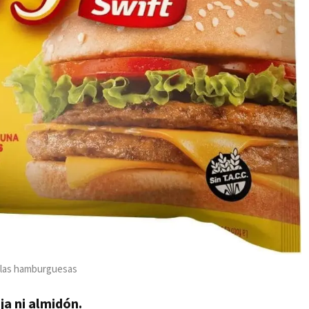
e las hamburguesas
ja ni almidón.