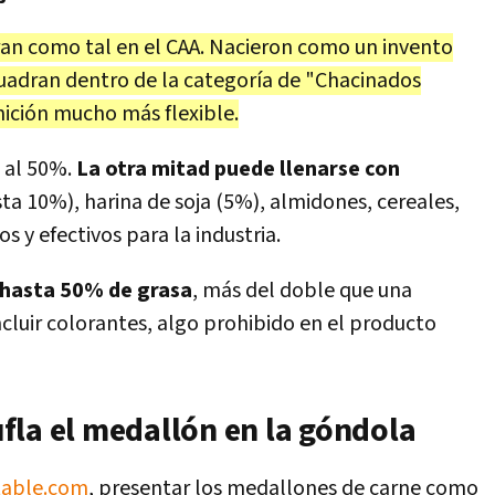
ran como tal en el CAA. Nacieron como un invento
cuadran dentro de la categoría de "Chacinados
nición mucho más flexible.
e al 50%.
La otra mitad puede llenarse con
asta 10%), harina de soja (5%), almidones, cereales,
s y efectivos para la industria.
 hasta 50% de grasa
, más del doble que una
luir colorantes, algo prohibido en el producto
fla el medallón en la góndola
table.com
, presentar los medallones de carne como