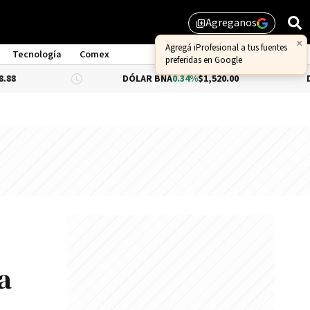
Agreganos
library_add
Tecnología
Comex
DÓLAR BNA
0.34%
$1,520.00
DÓLAR BLUE
$
a