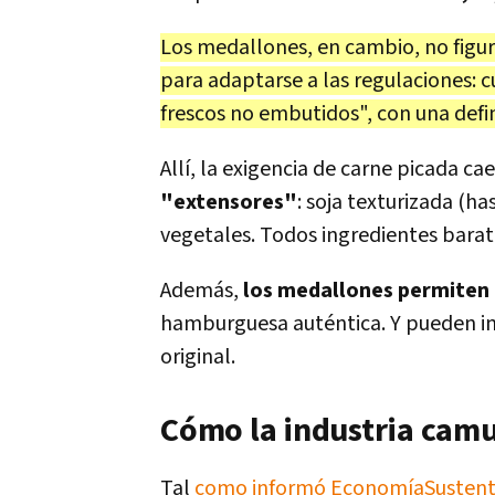
Los medallones, en cambio, no figu
para adaptarse a las regulaciones: 
frescos no embutidos", con una defi
Allí, la exigencia de carne picada ca
"extensores"
: soja texturizada (h
vegetales. Todos ingredientes barato
Además,
los medallones permiten
hamburguesa auténtica. Y pueden inc
original.
Cómo la industria camu
Tal
como informó EconomíaSusten