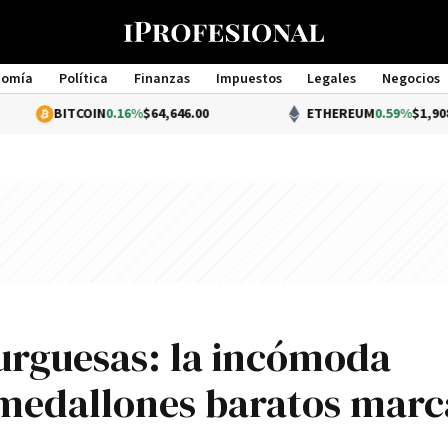
nomía
Política
Finanzas
Impuestos
Legales
Negocios
Management
COIN
0.16%
$64,646.00
ETHEREUM
0.59%
$1,908.88
urguesas: la incómoda
 medallones baratos marc