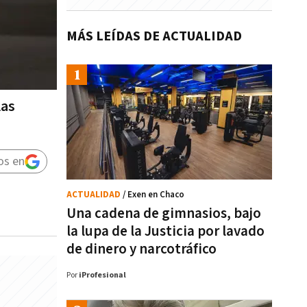
MÁS LEÍDAS DE ACTUALIDAD
las
os en
ACTUALIDAD
/ Exen en Chaco
Una cadena de gimnasios, bajo
la lupa de la Justicia por lavado
de dinero y narcotráfico
Por
iProfesional