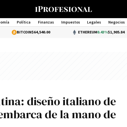
nomía
Política
Finanzas
Impuestos
Legales
Negocios
Management
BITCOIN
$64,540.00
ETHEREUM
0.43%
$1,905.84
ntina: diseño italiano de
sembarca de la mano de