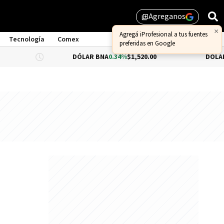
Agreganos
library_add
×
Agregá iProfesional a tus fuentes
Tecnología
Comex
preferidas en Google
DÓLAR BNA
0.34%
$1,520.00
DÓLAR BLUE
$1,