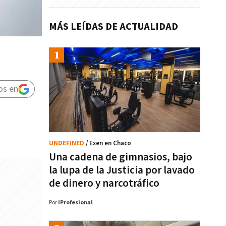
MÁS LEÍDAS DE ACTUALIDAD
os en
UNDEFINED
/ Exen en Chaco
Una cadena de gimnasios, bajo
la lupa de la Justicia por lavado
de dinero y narcotráfico
Por
iProfesional