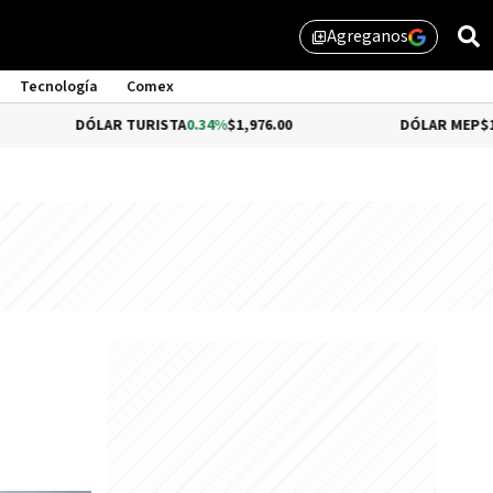
Agreganos
library_add
Tecnología
Comex
DÓLAR TURISTA
0.34%
$1,976.00
DÓLAR MEP
$1,510.79