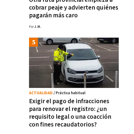
cobrar peaje y advierten quiénes
pagarán más caro
Por
J.M.
ACTUALIDAD
/ Práctica habitual
Exigir el pago de infracciones
para renovar el registro: ¿un
requisito legal o una coacción
con fines recaudatorios?