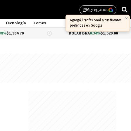
Agreganos
library_add
×
Agregá iProfesional a tus fuentes
Tecnología
Comex
preferidas en Google
0
DÓLAR BNA
0.34%
$1,520.00
DÓL