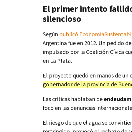
El primer intento fallid
silencioso
Según
publicó EconomíaSustentab
Argentina fue en 2012. Un pedido de
impulsado por la Coalición Cívica cu
en La Plata.
El proyecto quedó en manos de un 
gobernador de la provincia de Buenos
Las críticas hablaban de
endeudamie
foco en las denuncias internacionale
El riesgo de que el agua se convirti
restringido, provocó el rechazo de s