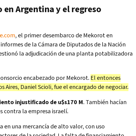
o en Argentina y el regreso
le.com
, el primer desembarco de Mekorot en
 informes de la Cámara de Diputados de la Nación
estionó la adjudicación de una planta potabilizadora
consorcio encabezado por Mekorot.
El entonces
 Aires, Daniel Scioli, fue el encargado de negociar.
nto injustificado de u$s170 M
. También hacían
s contra la empresa israelí.
era en una mercancía de alto valor, con uso
ectores de la sociedad. La falta de financiamiento