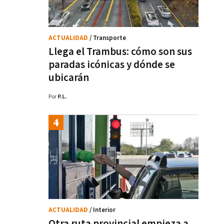
ACTUALIDAD
/ Transporte
Llega el Trambus: cómo son sus
paradas icónicas y dónde se
ubicarán
Por
P.L.
ACTUALIDAD
/ Interior
Otra ruta provincial empieza a