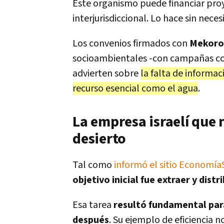
Este organismo puede financiar pro
interjurisdiccional. Lo hace sin nece
Los convenios firmados con
Mekorot
socioambientales -con campañas com
advierten sobre
la falta de informac
recurso esencial como el agua
.
La empresa israelí que 
desierto
Tal como
informó el sitio Economí
objetivo inicial fue extraer y dist
Esa tarea
resultó fundamental para
después
. Su ejemplo de eficiencia n