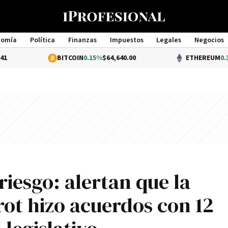
nomía
Política
Finanzas
Impuestos
Legales
Negocios
Management
BITCOIN
0.15%
$64,640.00
ETHEREUM
0.38%
$1,904.7
riesgo: alertan que la
rot hizo acuerdos con 12