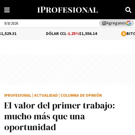
Agreganos
library_add
9/8/2026
DÓLAR CCL
-1.25%
$1,556.14
BITCOIN
0.06%
$6
IPROFESIONAL
|
ACTUALIDAD
|
COLUMNA DE OPINIÓN
El valor del primer trabajo:
mucho más que una
oportunidad