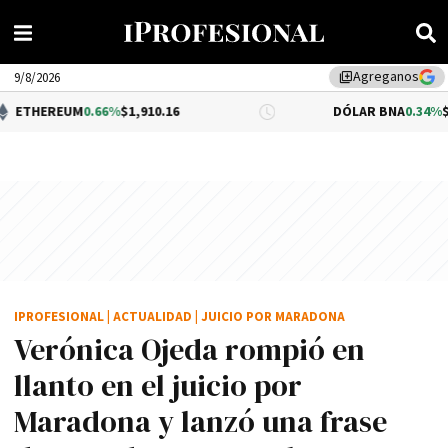
Agreganos
library_add
9/8/2026
M
0.66%
$1,910.16
DÓLAR BNA
0.34%
$1,520.00
IPROFESIONAL
|
ACTUALIDAD
|
JUICIO POR MARADONA
Verónica Ojeda rompió en
llanto en el juicio por
Maradona y lanzó una frase