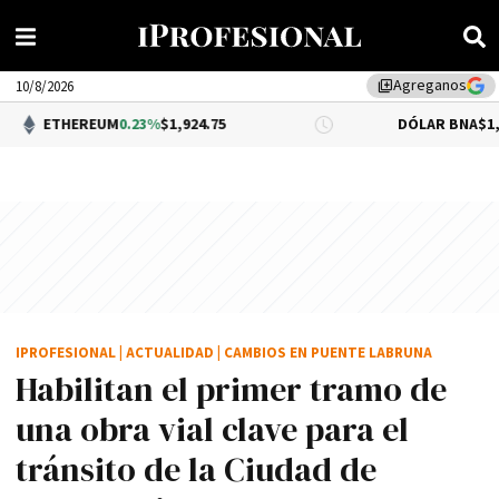
Agreganos
library_add
10/8/2026
EUM
0.23%
$1,924.75
DÓLAR BNA
$1,520.00
IPROFESIONAL
|
ACTUALIDAD
|
CAMBIOS EN PUENTE LABRUNA
Habilitan el primer tramo de
una obra vial clave para el
tránsito de la Ciudad de