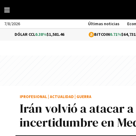
7/8/2026
Últimas noticias
Eco
DÓLAR CCL
0.38%
$1,581.46
BITCOIN
0.71%
$64,731.62
IPROFESIONAL
|
ACTUALIDAD
|
GUERRA
Irán volvió a atacar a
incertidumbre en Med