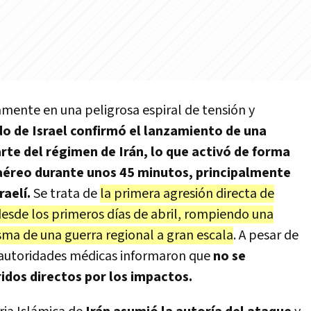
mente en una peligrosa espiral de tensión y
do de Israel confirmó el lanzamiento de una
arte del régimen de Irán, lo que activó de forma
aéreo durante unos 45 minutos, principalmente
raelí.
Se trata de
la primera agresión directa de
desde los primeros días de abril, rompiendo una
asma de una guerra regional a gran escala
. A pesar de
autoridades médicas informaron que
no se
ridos directos por los impactos.