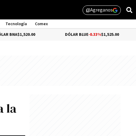
Agreganos
library_add
Tecnología
Comex
A
$1,520.00
DÓLAR BLUE
-0.33%
$1,525.00
D
a la