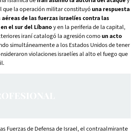
ria Islámica de
Irán asumió la autoría del ataque
y
l que la operación militar constituyó
una respuesta
 aéreas de las fuerzas israelíes contra las
 en el sur del Líbano
y en la periferia de la capital,
Exteriores iraní catalogó la agresión como
un acto
do simultáneamente a los Estados Unidos de tener
nsideraron violaciones israelíes al alto el fuego que
l.
 las Fuerzas de Defensa de Israel, el contraalmirante