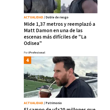
ACTUALIDAD
/ Doble de riesgo
Mide 1,37 metros y reemplazó a
Matt Damon en una de las
escenas más difíciles de "La
Odisea"
Por
iProfesional
ACTUALIDAD
/ Patrimonio
El campo de u$s20 millones que