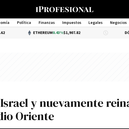
nomía
Política
Finanzas
Impuestos
Legales
Negocios
Management
ETHEREUM
0.43%
$1,907.82
DÓLAR BN
 Israel y nuevamente rein
io Oriente