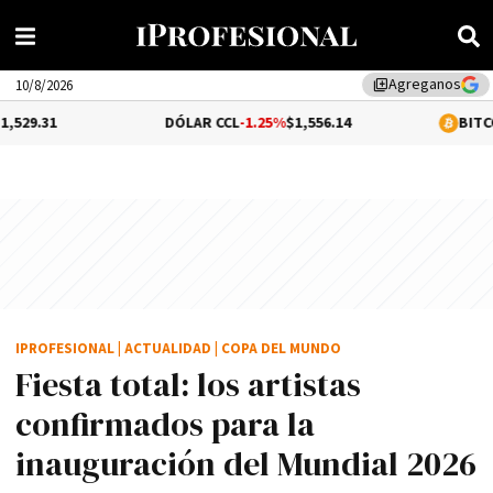
Agreganos
library_add
10/8/2026
DÓLAR CCL
-1.25%
$1,556.14
BITCOIN
0.14%
$65
IPROFESIONAL
|
ACTUALIDAD
|
COPA DEL MUNDO
Fiesta total: los artistas
confirmados para la
inauguración del Mundial 2026