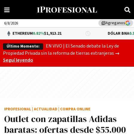
Agreganos
library_add
6/8/2026
REUM
0.82%
$1,913.21
DÓLAR BNA
0.34%
$1,520.00
EN VIVO | El Senado debate la Ley de
Último Momento:
Gobierno
Propiedad Privada sin la reforma de tierras extranjeras
→
Seguí leyendo
IPROFESIONAL
|
ACTUALIDAD
|
COMPRA ONLINE
Outlet con zapatillas Adidas
baratas: ofertas desde $55.000