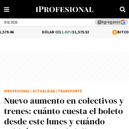
Agreganos
library_add
9/8/2026
DÓLAR CCL
1.02%
$1,575.53
BITCOIN
0.01%
$64,
IPROFESIONAL
|
ACTUALIDAD
|
TRANSPORTE
Nuevo aumento en colectivos y
trenes: cuánto cuesta el boleto
desde este lunes y cuándo