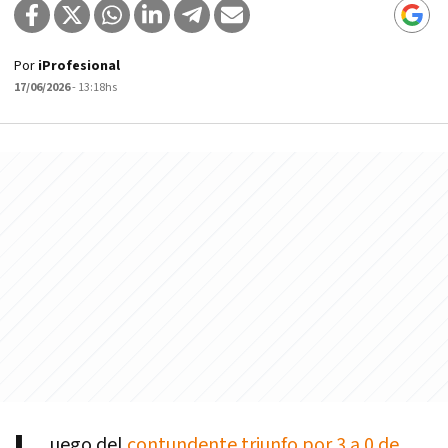
Por
iProfesional
17/06/2026
- 13:18hs
uego del
contundente triunfo por 3 a 0 de