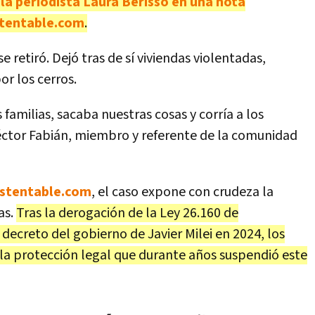
 la periodista Laura Berisso en una nota
stentable.com
.
e retiró. Dejó tras de sí viviendas violentadas,
or los cerros.
 familias, sacaba nuestras cosas y corría a los
Héctor Fabián, miembro y referente de la comunidad
ustentable.com
,
el caso expone con crudeza la
as.
Tras la derogación de la Ley 26.160 de
decreto del gobierno de Javier Milei en 2024, los
 la protección legal que durante años suspendió este