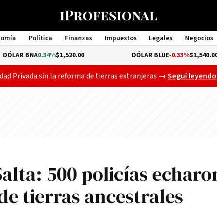
nomía
Política
Finanzas
Impuestos
Legales
Negocios
Management
A
0.34%
$1,520.00
DÓLAR BLUE
-0.33%
$1,540.00
El Senado ya deb
dad Privada sin la reforma de tierras extranjeras
→
Seguí leyendo
Salta: 500 policías echaro
e tierras ancestrales