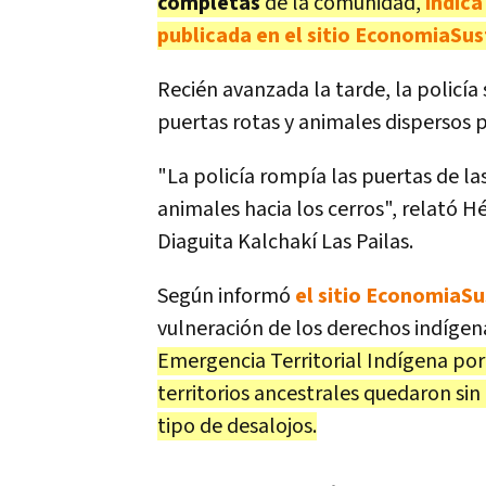
completas
de la comunidad,
indica
publicada en el sitio EconomiaSu
Recién avanzada la tarde, la policía s
puertas rotas y animales dispersos p
"La policía rompía las puertas de las
animales hacia los cerros", relató 
Diaguita Kalchakí Las Pailas.
Según informó
el sitio EconomiaS
vulneración de los derechos indígen
Emergencia Territorial Indígena por 
territorios ancestrales quedaron sin
tipo de desalojos.