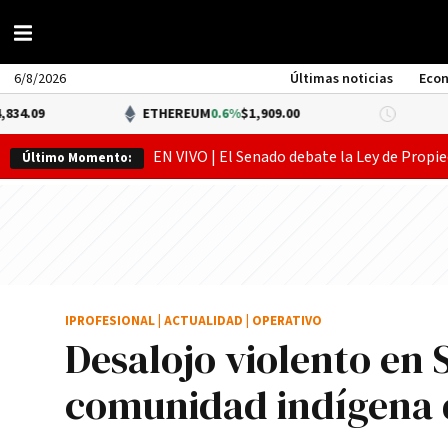
6/8/2026
Últimas noticias
Eco
ETHEREUM
0.6%
$1,909.00
DÓLAR BN
EN VIVO | El Senado debate la Ley de Propie
Último Momento:
IPROFESIONAL
|
ACTUALIDAD
|
OPERATIVO
Desalojo violento en 
comunidad indígena d