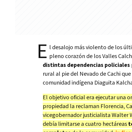
E
l desalojo más violento de los úl
pleno corazón de los Valles Calc
distintas dependencias policiales
rural al pie del Nevado de Cachi que 
comunidad indígena Diaguita Kalcha
El objetivo oficial era ejecutar una 
propiedad la reclaman Florencia, Car
vicegobernador justicialista Walter 
debía limitarse a cuatro hectáreas
t