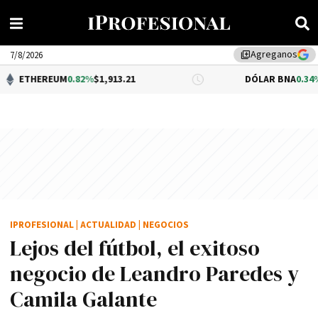
Agreganos
library_add
7/8/2026
M
0.82%
$1,913.21
DÓLAR BNA
0.34%
$1,520.00
IPROFESIONAL
|
ACTUALIDAD
|
NEGOCIOS
Lejos del fútbol, el exitoso
negocio de Leandro Paredes y
Camila Galante