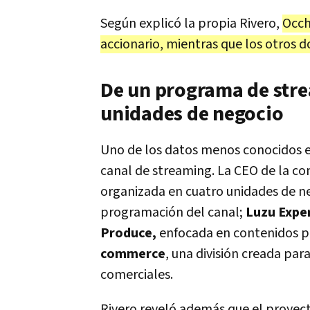
Según explicó la propia Rivero,
Occh
accionario, mientras que los otros d
De un programa de str
unidades de negocio
Uno de los datos menos conocidos e
canal de streaming. La CEO de la c
organizada en cuatro unidades de n
programación del canal;
Luzu Expe
Produce,
enfocada en contenidos pa
commerce
, una división creada par
comerciales.
Rivero reveló además que el proyecto