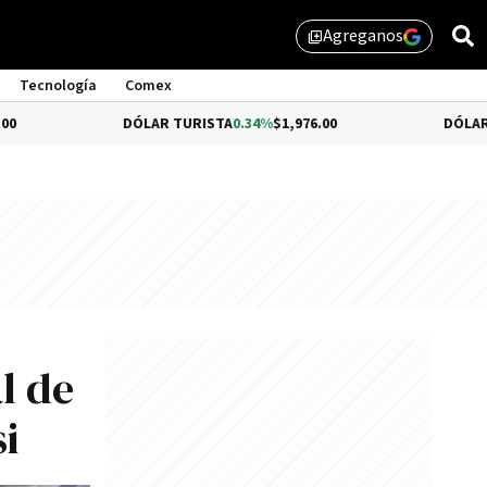
Agreganos
library_add
Tecnología
Comex
DÓLAR TURISTA
0.34%
$1,976.00
DÓLAR MEP
-0.54
l de
i