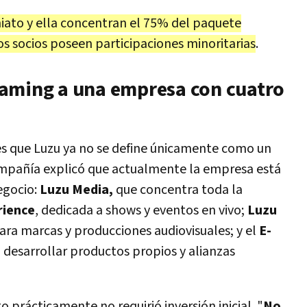
iato y ella concentran el 75% del paquete
os socios poseen participaciones minoritarias
.
eaming a una empresa con cuatro
s que Luzu ya no se define únicamente como un
ompañía explicó que actualmente la empresa está
egocio:
Luzu Media,
que concentra toda la
rience
, dedicada a shows y eventos en vivo;
Luzu
ra marcas y producciones audiovisuales; y el
E-
a desarrollar productos propios y alianzas
 prácticamente no requirió inversión inicial. "
No