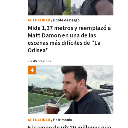
ACTUALIDAD
/ Doble de riesgo
Mide 1,37 metros y reemplazó a
Matt Damon en una de las
escenas más difíciles de "La
Odisea"
Por
iProfesional
ACTUALIDAD
/ Patrimonio
El campo de u$s20 millones que