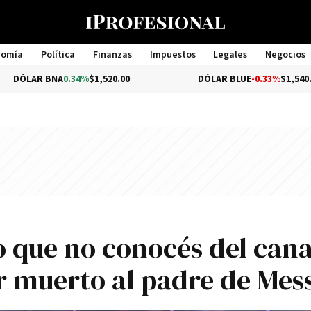
nomía
Política
Finanzas
Impuestos
Legales
Negocios
Management
BNA
0.34%
$1,520.00
DÓLAR BLUE
-0.33%
$1,540.00
lo que no conocés del cana
r muerto al padre de Mess