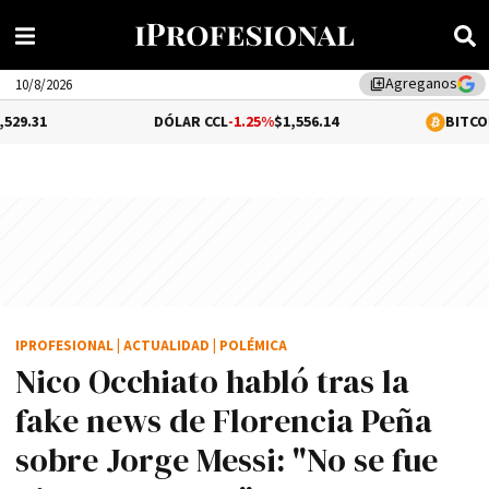
Agreganos
library_add
10/8/2026
DÓLAR CCL
-1.25%
$1,556.14
BITCOIN
0.01%
$65,
IPROFESIONAL
|
ACTUALIDAD
|
POLÉMICA
Nico Occhiato habló tras la
fake news de Florencia Peña
sobre Jorge Messi: "No se fue