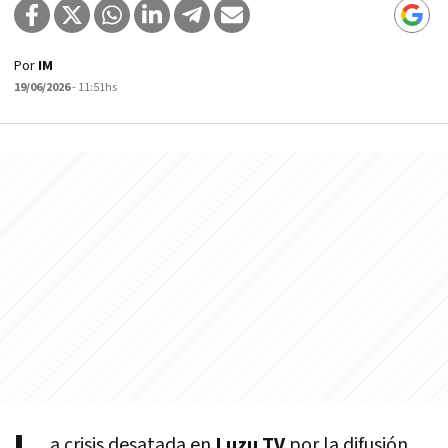
Por
IM
19/06/2026
- 11:51hs
a crisis desatada en
Luzu TV
por la difusión