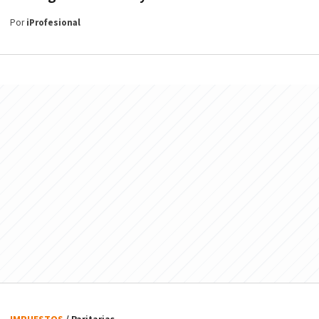
Por
iProfesional