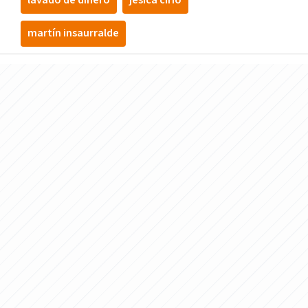
lavado de dinero
jésica cirio
martín insaurralde