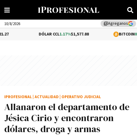
Agreganos
library_add
10/8/2026
DÓLAR CCL
1.17%
$1,577.88
BITCOIN
0.05%
$64,5
IPROFESIONAL
|
ACTUALIDAD
|
OPERATIVO JUDICIAL
Allanaron el departamento de
Jésica Cirio y encontraron
dólares, droga y armas