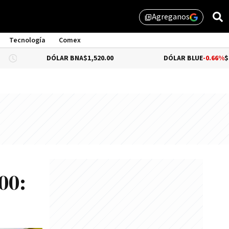
Agreganos
library_add
Tecnología
Comex
DÓLAR BNA
$1,520.00
DÓLAR BLUE
-0.66%
$1,530.00
00: