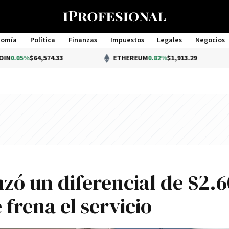
nomía
Política
Finanzas
Impuestos
Legales
Negocios
Management
4,574.33
ETHEREUM
0.82%
$1,913.29
zó un diferencial de $2.6
 frena el servicio