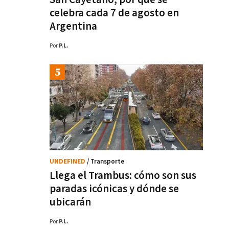
celebra cada 7 de agosto en
Argentina
Por
P.L.
UNDEFINED
/ Transporte
Llega el Trambus: cómo son sus
paradas icónicas y dónde se
ubicarán
Por
P.L.