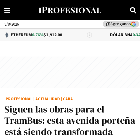
Agreganos
library_add
9/8/2026
UM
0.76%
$1,912.00
DÓLAR BNA
0.34%
$1,520.00
IPROFESIONAL
|
ACTUALIDAD
|
CABA
Siguen las obras para el
TramBus: esta avenida porteña
está siendo transformada