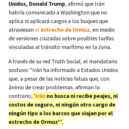
Unidos, Donald Trump
, afirmó que Irán
habría comunicado a Washington que no
aplica ni aplicará cargos a los buques que
atraviesan
el
estrecho de Ormuz
, en medio
de versiones cruzadas sobre posibles tarifas
vinculadas al tránsito marítimo en la zona.
A través de su red Truth Social, el mandatario
sostuvo:
"Irán ha informado a Estados Unidos
que, a pesar de las noticias falsas que, con
ánimo de crear problemas, afirman lo
contrario
, '
Irán
no busca ni recibe peajes, ni
costos de seguro, ni ningún otro cargo de
ningún tipo a los barcos que viajan por el
estrecho de Ormuz'
"
.