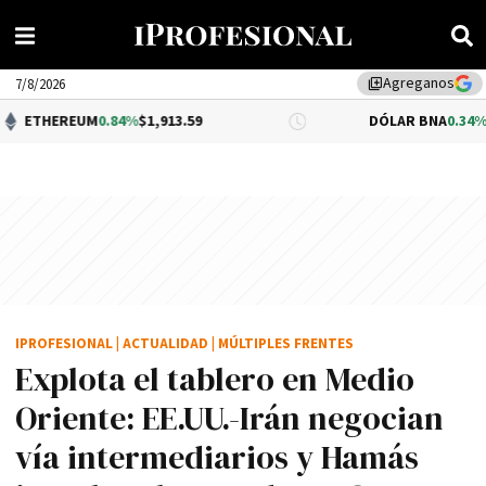
Agreganos
library_add
7/8/2026
M
0.84%
$1,913.59
DÓLAR BNA
0.34%
$1,520.00
IPROFESIONAL
|
ACTUALIDAD
|
MÚLTIPLES FRENTES
Explota el tablero en Medio
Oriente: EE.UU.-Irán negocian
vía intermediarios y Hamás