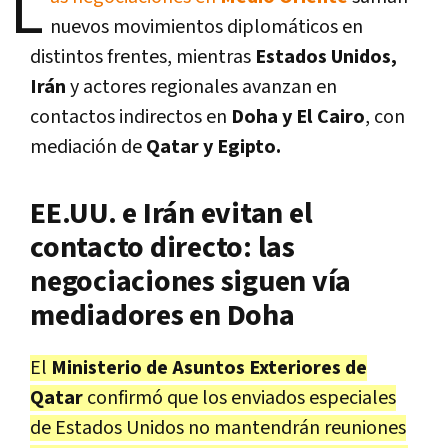
L
nuevos movimientos diplomáticos en
distintos frentes, mientras
Estados Unidos,
Irán
y actores regionales avanzan en
contactos indirectos en
Doha y El Cairo
, con
mediación de
Qatar y Egipto.
EE.UU. e Irán evitan el
contacto directo: las
negociaciones siguen vía
mediadores en Doha
El
Ministerio de Asuntos Exteriores de
Qatar
confirmó que los enviados especiales
de Estados Unidos no mantendrán reuniones