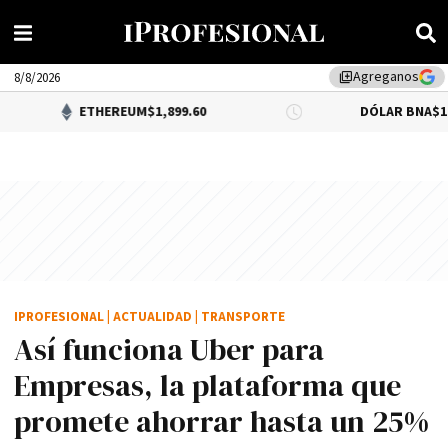
Agreganos
library_add
8/8/2026
ETHEREUM
$1,899.60
DÓLAR BNA
$1,520.00
IPROFESIONAL
|
ACTUALIDAD
|
TRANSPORTE
Así funciona Uber para
Empresas, la plataforma que
promete ahorrar hasta un 25%