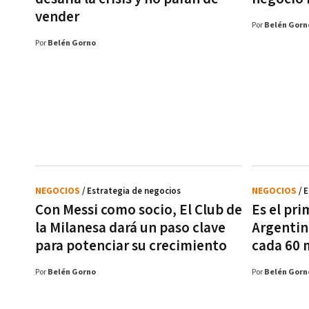
vender
Por
Belén Gorn
Por
Belén Gorno
NEGOCIOS
/ Estrategia de negocios
NEGOCIOS
/ 
Con Messi como socio, El Club de
Es el pri
la Milanesa dará un paso clave
Argentin
para potenciar su crecimiento
cada 60 
Por
Belén Gorno
Por
Belén Gorn