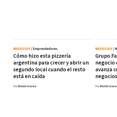
NEGOCIOS
/ Emprendedores
NEGOCIOS
/ 
Cómo hizo esta pizzería
Grupo Fab
argentina para crecer y abrir un
negocio 
segundo local cuando el resto
avanza c
está en caída
negocio
Por
Belén Gorno
Por
Belén Gorn