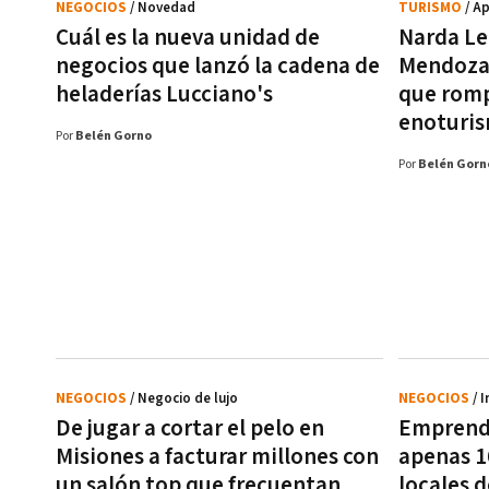
NEGOCIOS
/ Novedad
TURISMO
/ A
Cuál es la nueva unidad de
Narda Le
negocios que lanzó la cadena de
Mendoza 
heladerías Lucciano's
que romp
enoturis
Por
Belén Gorno
Por
Belén Gorn
NEGOCIOS
/ Negocio de lujo
NEGOCIOS
/ 
De jugar a cortar el pelo en
Emprende
Misiones a facturar millones con
apenas 1
un salón top que frecuentan
locales 