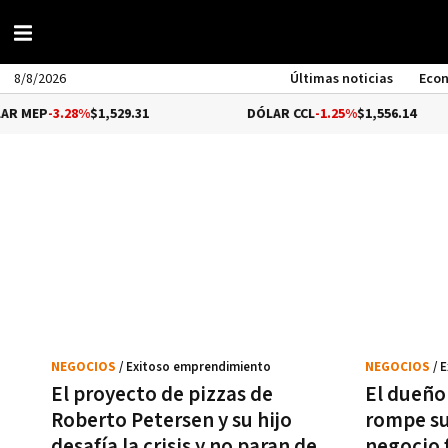
8/8/2026
Últimas noticias
Eco
P
-3.28%
$1,529.31
DÓLAR CCL
-1.25%
$1,556.14
NEGOCIOS
/ Exitoso emprendimiento
NEGOCIOS
/ 
El proyecto de pizzas de
El dueño 
Roberto Petersen y su hijo
rompe su
desafía la crisis y no paran de
negocio 