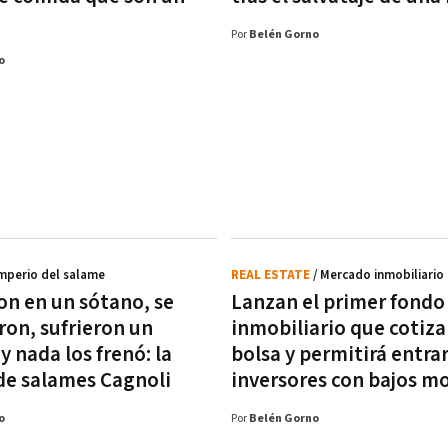
Por
Belén Gorno
o
Imperio del salame
REAL ESTATE
/ Mercado inmobiliario
on en un sótano, se
Lanzan el primer fondo
on, sufrieron un
inmobiliario que cotiza
y nada los frenó: la
bolsa y permitirá entrar
 de salames Cagnoli
inversores con bajos m
o
Por
Belén Gorno