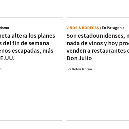
urismo
VINOS & BODEGAS
/ En Patagonia
eta altera los planes
Son estadounidenses, 
s del fin de semana
nada de vinos y hoy pr
enos escapadas, más
venden a restaurantes
EE.UU.
Don Julio
o
Por
Belén Gorno