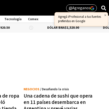
Agreganos
library_add
×
Agregá iProfesional a tus fuentes
Tecnología
Comex
preferidas en Google
DÓLAR BNA
$1,520.00
DÓLAR BL
NEGOCIOS
/ Desafiando la crisis
a de ropa
Una cadena de sushi que opera
eló
en 11 países desembarca en
a tienda
Argentina y prevé varias