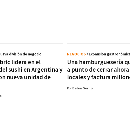
Nueva división de negocio
NEGOCIOS
/ Expansión gastronómic
ric lidera en el
Una hamburguesería q
del sushi en Argentina y
a punto de cerrar ahora
on nueva unidad de
locales y factura millon
s
Por
Belén Gorno
o