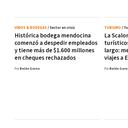
VINOS & BODEGAS
/ Sector en crisis
TURISMO
/ T
Histórica bodega mendocina
La Scalon
comenzó a despedir empleados
turístico
y tiene más de $1.600 millones
largo: m
en cheques rechazados
viajes a 
Por
Belén Gorno
Por
Belén Gorn