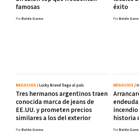
famosas
éxito
Por
Belén Gorno
Por
Belén Gorn
NEGOCIOS
/ Lucky Brand llega al país
NEGOCIOS
/ 
Tres hermanos argentinos traen
Arrancar
conocida marca de jeans de
endeudar
EE.UU. y prometen precios
incendio 
similares a los del exterior
historia
Por
Belén Gorno
Por
Belén Gorn