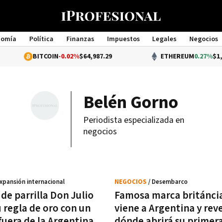
nomía
Política
Finanzas
Impuestos
Legales
Negocios
Management
BITCOIN
-0.02%
$64,987.29
ETHEREUM
0.27%
$1,920.50
Belén Gorno
Periodista especializada en
negocios
Expansión internacional
NEGOCIOS
/ Desembarco
de parrilla Don Julio
Famosa marca británci
 regla de oro con un
viene a Argentina y rev
fuera de la Argentina
dónde abrirá su primer