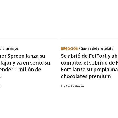
Sale en mayo
NEGOCIOS
/ Guerra del chocolate
mer Spreen lanza su
Se abrió de FelFort y ah
fajor y va en serio: su
compite: el sobrino de 
ender 1 millón de
Fort lanza su propia ma
s
chocolates premium
o
Por
Belén Gorno