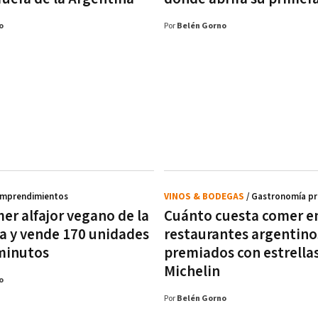
o
Por
Belén Gorno
Emprendimientos
VINOS & BODEGAS
/ Gastronomía p
mer alfajor vegano de la
Cuánto cuesta comer en
a y vende 170 unidades
restaurantes argentino
minutos
premiados con estrella
Michelin
o
Por
Belén Gorno