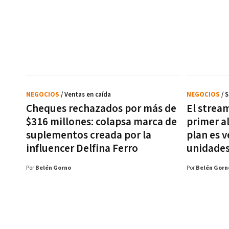
NEGOCIOS
/ Ventas en caída
NEGOCIOS
/ 
Cheques rechazados por más de
El strea
$316 millones: colapsa marca de
primer al
suplementos creada por la
plan es v
influencer Delfina Ferro
unidade
Por
Belén Gorno
Por
Belén Gorn