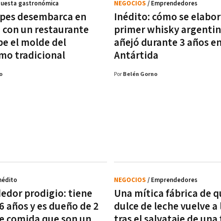
puesta gastronómica
NEGOCIOS
/ Emprendedores
pes desembarca en
Inédito: cómo se elabor
con un restaurante
primer whisky argenti
e el molde del
añejó durante 3 años en
mo tradicional
Antártida
o
Por
Belén Gorno
Inédito
NEGOCIOS
/ Emprendedores
dor prodigio: tiene
Una mítica fábrica de q
6 años y es dueño de 2
dulce de leche vuelve a 
de comida que son un
tras el salvataje de una