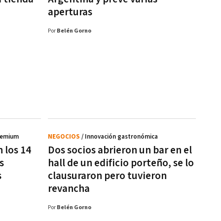
aperturas
Por
Belén Gorno
remium
NEGOCIOS
/ Innovación gastronómica
 los 14
Dos socios abrieron un bar en el
s
hall de un edificio porteño, se lo
s
clausuraron pero tuvieron
revancha
Por
Belén Gorno