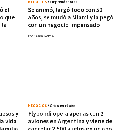
NEGOCIOS
/ Emprendedores
ó el
Se animó, largó todo con 50
no que
años, se mudó a Miami y la pegó
 la
con un negocio impensado
Por
Belén Gorno
NEGOCIOS
/ Crisis en el aire
uesos y
Flybondi opera apenas con 2
la vida
aviones en Argentina y viene de
 familia
cancelar 2.500 vuelos en un año