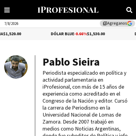
Agreganos
library_add
7/8/2026
20.00
DÓLAR BLUE
-0.66%
$1,530.00
DÓLAR
Pablo Sieira
Periodista especializado en política y
actividad parlamentaria en
iProfesional, con más de 15 años de
experiencia como acreditado en el
Congreso de la Nación y editor. Cursó
la carrera de Periodismo en la
Universidad Nacional de Lomas de
Zamora. Desde 2007 trabajó en
medios como Noticias Argentinas,
donde fue subeditor de Política y jefe