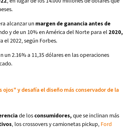
022
, en lugar de los 14.000 millones de dólares que
meses.
ra alcanzar un
margen de ganancia antes de
do y de un 10% en América del Norte para el
2020,
ra el 2022, según Forbes.
on un 2.16% a 11,35 dólares en las operaciones
rcado.
s ojos" y desafí­a el diseño más conservador de la
erencia
de los
consumidores,
que se inclinan más
tivos
, los crossovers y camionetas pickup,
Ford