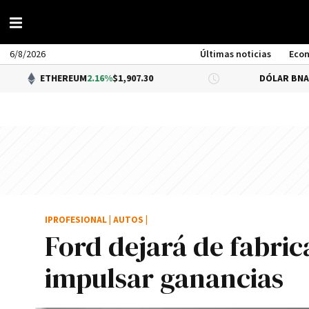
6/8/2026
Últimas noticias
Eco
ETHEREUM
2.16%
$1,907.30
DÓLAR BNA
0.34%
$1,5
IPROFESIONAL
|
AUTOS
|
Ford dejará de fabri
impulsar ganancias