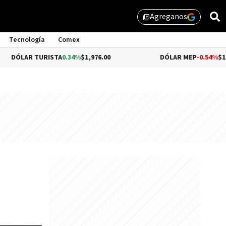
Agreganos
library_add
Tecnología
Comex
 TURISTA
0.34%
$1,976.00
DÓLAR MEP
-0.54%
$1,510.79