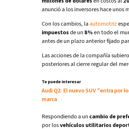
millones de dólares
en costos al
2
anunció a los inversores hace unos 
Con los cambios, la
automotriz
espe
impuestos
de un
8%
en todo el mun
antes de un plazo anterior fijado pa
Las acciones de la compañí­a subier
posteriores al cierre regular del me
Te puede interesar
Audi Q2: El nuevo SUV "entra por lo
marca
Respondiendo a un
cambio de pref
por los
vehí­culos utilitarios depor