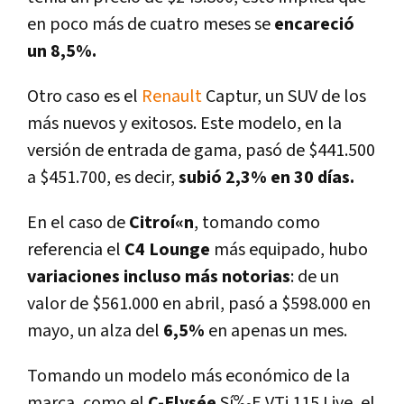
en poco más de cuatro meses se
encareció
un 8,5%.
Otro caso es el
Renault
Captur, un SUV de los
más nuevos y exitosos. Este modelo, en la
versión de entrada de gama, pasó de $441.500
a $451.700, es decir,
subió 2,3% en 30 dí­as.
En el caso de
Citroí«n
, tomando como
referencia el
C4 Lounge
más equipado, hubo
variaciones incluso más notorias
: de un
valor de $561.000 en abril, pasó a $598.000 en
mayo, un alza del
6,5%
en apenas un mes.
Tomando un modelo más económico de la
marca, como el
C-Elysée
Sí‰E VTi 115 Live, el