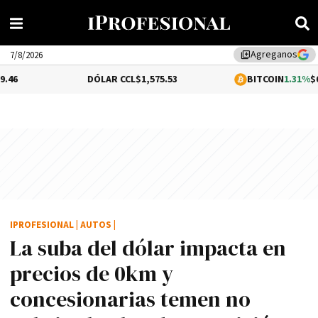
Agreganos
library_add
7/8/2026
DÓLAR CCL
$1,575.53
BITCOIN
1.31%
$65,123.35
IPROFESIONAL
|
AUTOS
|
La suba del dólar impacta en
precios de 0km y
concesionarias temen no