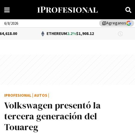
Agreganos
library_add
6/8/2026
ETHEREUM
2.2%
$1,908.12
DÓLAR BNA
0
IPROFESIONAL
|
AUTOS
|
Volkswagen presentó la
tercera generación del
Touareg