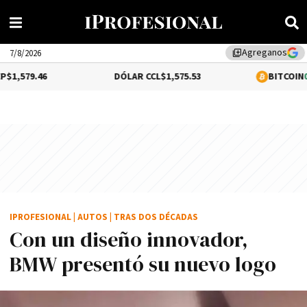
Agreganos
library_add
7/8/2026
6
DÓLAR CCL
$1,575.53
BITCOIN
0.92%
$64,8
IPROFESIONAL
|
AUTOS
|
TRAS DOS DÉCADAS
Con un diseño innovador,
BMW presentó su nuevo logo