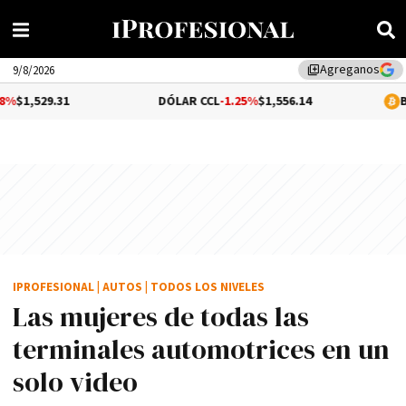
Agreganos
library_add
9/8/2026
31
DÓLAR CCL
-1.25%
$1,556.14
BITCOIN
0.3
IPROFESIONAL
|
AUTOS
|
TODOS LOS NIVELES
Las mujeres de todas las
terminales automotrices en un
solo video