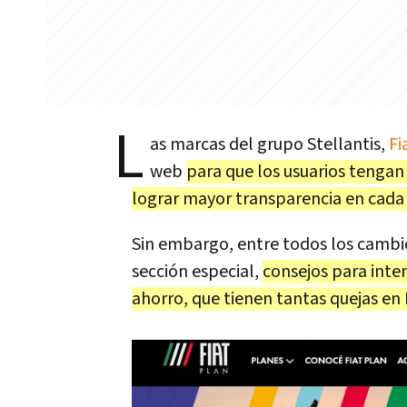
L
as marcas del grupo Stellantis,
Fi
web
para que los usuarios tengan 
lograr mayor transparencia en cada 
Sin embargo, entre todos los cambi
sección especial,
consejos para inten
ahorro, que tienen tantas quejas en