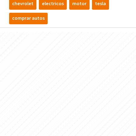
chevrolet
electricos
motor
tesla
comprar autos