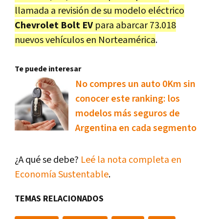
llamada a revisión de su modelo eléctrico
Chevrolet Bolt EV
para abarcar 73.018
nuevos vehículos en Norteamérica
.
Te puede interesar
No compres un auto 0Km sin
conocer este ranking: los
modelos más seguros de
Argentina en cada segmento
¿A qué se debe?
Leé la nota completa en
Economía Sustentable
.
TEMAS RELACIONADOS