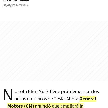
Por
iProfesional
23/08/2021
- 15:38hs
N
o solo Elon Musk tiene problemas con los
autos eléctricos de Tesla. Ahora
General
Motors
(
GM
) anunció que ampliará la