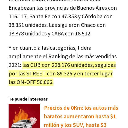
Encabezan las provincias de Buenos Aires con
116.117, Santa Fe con 47.353 y Córdoba con
38.351 unidades. Las siguieron Chaco con
18.878 unidades y CABA con 18.512.
Y en cuanto a las categorías, lidera
ampliamente el Ranking de las más vendidas
2021:
las CUB con 228.176 unidades, seguidas
por las STREET con 89.326 y en tercer lugar
las
ON-OFF 50.666.
Te puede interesar
Precios de 0Km: los autos más
baratos aumentaron hasta $1
millón y los SUV, hasta $3