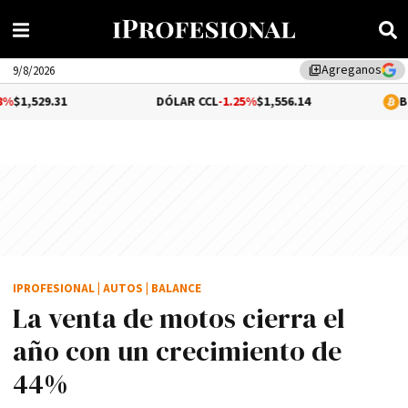
Agreganos
library_add
9/8/2026
DÓLAR CCL
-1.25%
$1,556.14
BITCOIN
$64,7
IPROFESIONAL
|
AUTOS
|
BALANCE
La venta de motos cierra el
año con un crecimiento de
44%