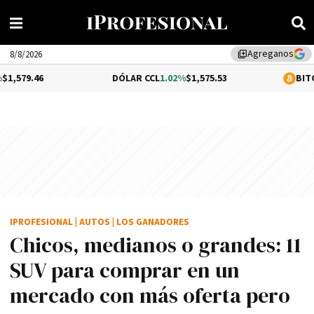
Agreganos
library_add
8/8/2026
DÓLAR CCL
1.02%
$1,575.53
BITCOIN
-0.3%
$64,35
IPROFESIONAL
|
AUTOS
|
LOS GANADORES
Chicos, medianos o grandes: 11
SUV para comprar en un
mercado con más oferta pero