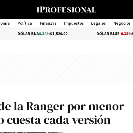
nomía
Política
Finanzas
Impuestos
Legales
Negocios
Management
ÓLAR BNA
0.34%
$1,520.00
DÓLAR BLUE
-0.33%
$1,540.00
 de la Ranger por menor
o cuesta cada versión