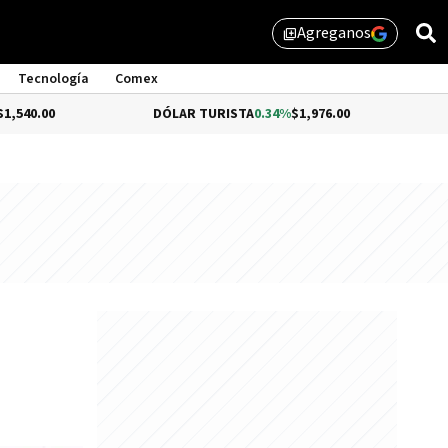
Agreganos
library_add
Tecnología
Comex
DÓLAR TURISTA
0.34%
$1,976.00
DÓLAR ME