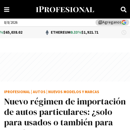
Agreganos
library_add
8/8/2026
ETHEREUM
0.33%
$1,921.71
DÓLA
IPROFESIONAL
|
AUTOS
|
NUEVOS MODELOS Y MARCAS
Nuevo régimen de importación
de autos particulares: ¿solo
para usados o también para