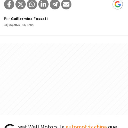
Por
Guillermina Fossati
18/05/2025
- 06:22hs
reat Wall Motors, la
automotriz china
que