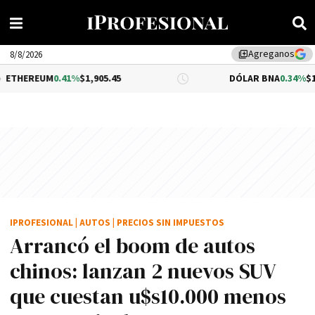
Agreganos
library_add
8/8/2026
.41%
$1,905.45
DÓLAR BNA
0.34%
$1,520.00
IPROFESIONAL
|
AUTOS
|
PRECIOS SIN IMPUESTOS
Arrancó el boom de autos
chinos: lanzan 2 nuevos SUV
que cuestan u$s10.000 menos