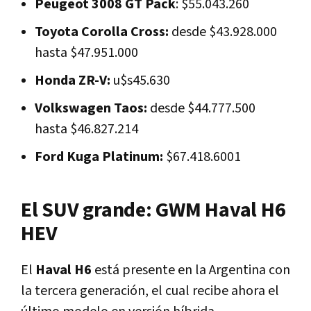
Peugeot 3008 GT Pack
: $55.043.260
Toyota Corolla Cross:
desde $43.928.000
hasta $47.951.000
Honda ZR-V:
u$s45.630
Volkswagen Taos:
desde $44.777.500
hasta $46.827.214
Ford Kuga Platinum:
$67.418.6001
El SUV grande: GWM Haval H6
HEV
El
Haval H6
está presente en la Argentina con
la tercera generación, el cual recibe ahora el