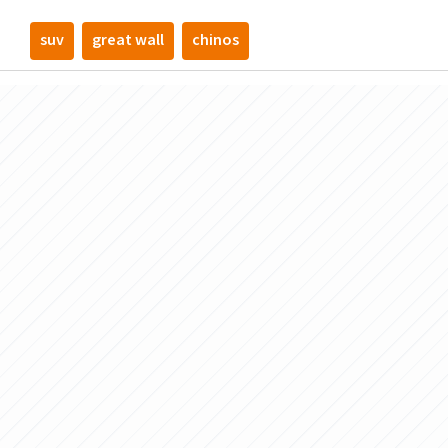
suv
great wall
chinos