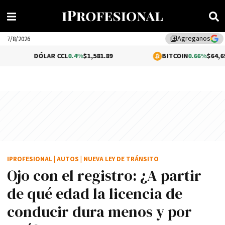
Agreganos
library_add
7/8/2026
DÓLAR CCL
0.4%
$1,581.89
BITCOIN
0.66%
$64,695.76
IPROFESIONAL
|
AUTOS
|
NUEVA LEY DE TRÁNSITO
Ojo con el registro: ¿A partir
de qué edad la licencia de
conducir dura menos y por