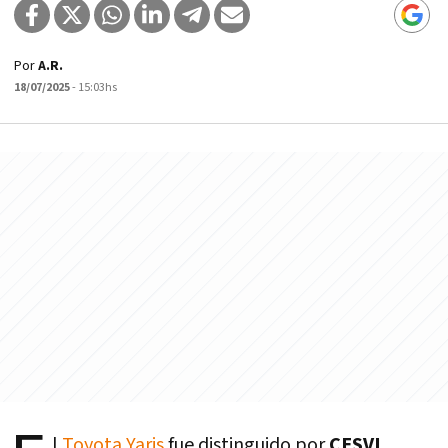
Por
A.R.
18/07/2025
- 15:03hs
l
Toyota Yaris
fue distinguido por
CESVI