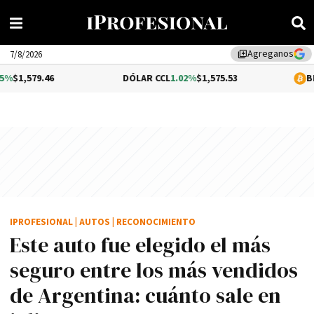
Agreganos
library_add
7/8/2026
DÓLAR CCL
1.02%
$1,575.53
BITCOIN
-0.2%
IPROFESIONAL
|
AUTOS
|
RECONOCIMIENTO
Este auto fue elegido el más
seguro entre los más vendidos
de Argentina: cuánto sale en