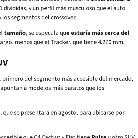
D divididas, y un perfil más musculoso que el auto
 los segmentos del crossover.
el
tamaño
, se especula qu
e estaría más cerca del
largo, menos que el Tracker, que tiene 4.270 mm.
UV
el primero del segmento más accesible del mercado,
 apuntan a modelos más baratos que los
a
, que se presentará en agosto, para ubicarse por
accesible que C4 Cactus; y Fiat tiene
Pulse
y otro SUV