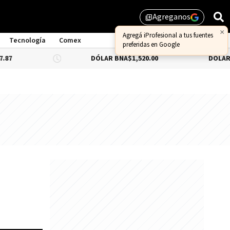
Agreganos
library_add
Tecnología
Comex
DÓLAR BNA
$1,520.00
DÓLAR BLUE
-0.33