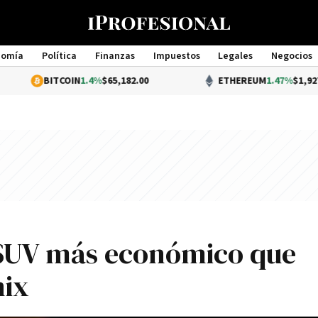
nomía
Política
Finanzas
Impuestos
Legales
Negocios
Management
ITCOIN
1.4%
$65,182.00
ETHEREUM
1.47%
$1,927.87
 SUV más económico que
nix